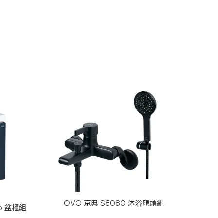
OVO 京典 S8080 沐浴龍頭組
-5 盆櫃組