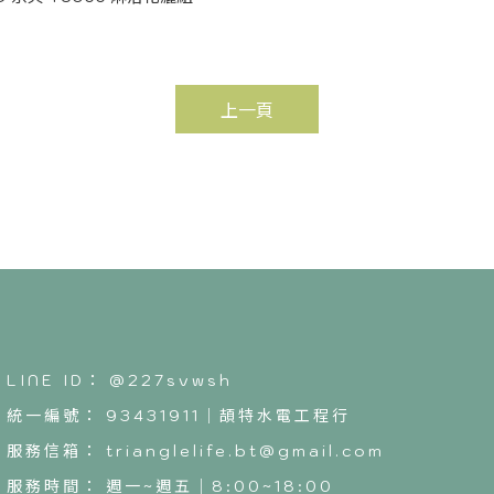
上一頁
@227svwsh
93431911｜頡特水電工程行
trianglelife.bt@gmail.com
週一~週五｜8:00~18:00