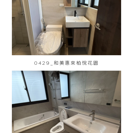
0429_和美惠來柏悅花園