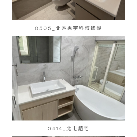
0505_北區惠宇科博臻觀
0414_北屯趙宅