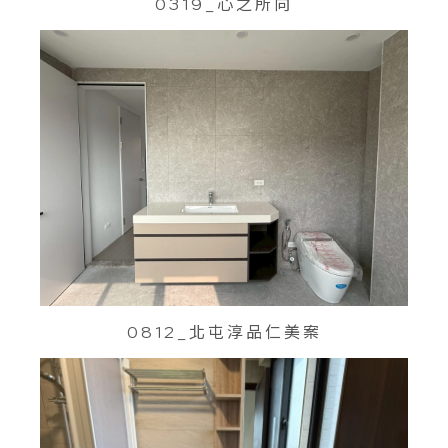
0319_心之所向
0812_北屯淳品仁美案