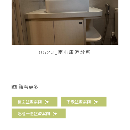
0523_南屯康澄診所
檯面盆型案例
下嵌盆型案例
浴櫃一體盆型案例