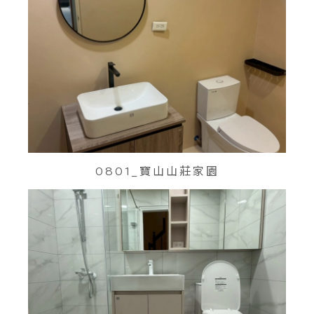
0801_寶山山莊家園